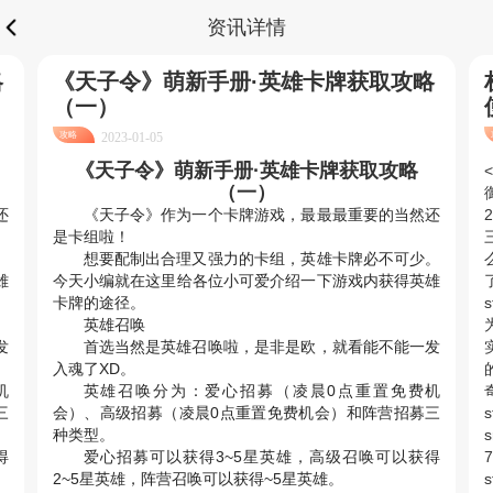
资讯详情
略
《天子令》萌新手册·英雄卡牌获取攻略
（一）
攻略
2023-01-05
《天子令》萌新手册·英雄卡牌获取攻略
<
（一）
还
《天子令》作为一个
卡牌
游戏，最最最重要的当然还
是卡组啦！
。
想要配制出合理又强力的卡组，英雄卡牌必不可少。
雄
今天小编就在这里给各位小可爱介绍一下游戏内获得英雄
卡牌的途径。
英雄召唤
发
首选当然是英雄召唤啦，是非是欧，就看能不能一发
入魂了XD。
的
机
英雄召唤分为：爱心招募（凌晨0点重置
免费
机
三
会）、高级招募（凌晨0点重置免费机会）和阵营招募三
s
种类型。
s
得
爱心招募可以获得3~5星英雄，高级召唤可以获得
7
2~5星英雄，阵营召唤可以获得~5星英雄。
s