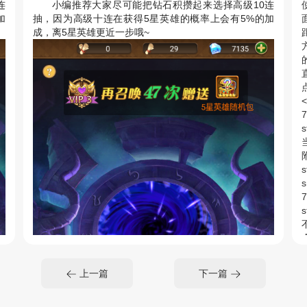
连
小编推荐大家尽可能把钻石积攒起来选择高级10连
加
抽，因为高级十连在获得5星英雄的概率上会有5%的加
成，离5星英雄更近一步哦~
方
点
7
s
s
s
7
s
上一篇
下一篇
部
c