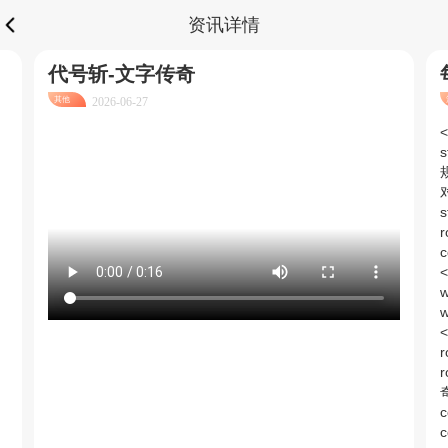
资讯详情
代号斩-文字传奇
其他
2026-06-27
<
s
s
c
w
<
r
c
c