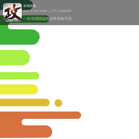
攻城掠地
大小:1759.79MB | 人气:
102985W
一款强调国战的战争策略手游