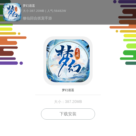
梦幻逍遥
大小:387.20MB | 人气:
58482W
修仙回合抓宠手游
梦幻逍遥
大小：387.20MB
下载安装