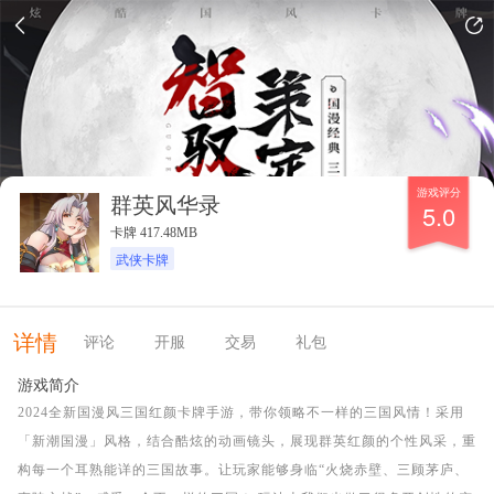
游戏评分
群英风华录
5.0
卡牌 417.48MB
武侠卡牌
详情
评论
开服
交易
礼包
游戏简介
2024全新国漫风三国红颜卡牌手游，带你领略不一样的三国风情！采用
「新潮国漫」风格，结合酷炫的动画镜头，展现群英红颜的个性风采，重
构每一个耳熟能详的三国故事。让玩家能够身临“火烧赤壁、三顾茅庐、