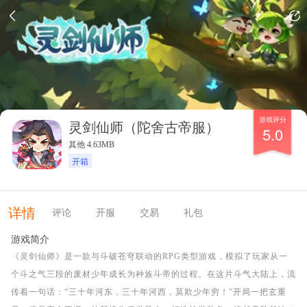
游戏评分
灵剑仙师（陀舍古帝服）
5.0
其他 4.63MB
开箱
详情
评论
开服
交易
礼包
游戏简介
《灵剑仙师》是一款与斗破苍穹联动的RPG类型游戏，模拟了玩家从一
个斗之气三段的废材少年成长为种族斗帝的过程。在这片斗气大陆上，流
传着一句话：“三十年河东，三十年河西，莫欺少年穷！”开局一把玄重