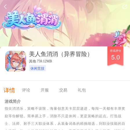
游戏评分
美人鱼消消（异界冒险）
5.0
其他 759.12MB
休闲竞技
详情
评论
开服
交易
礼包
游戏简介
指尖消消乐，策略不设限，海量创意关卡层层递进，每闯一关都有丰厚奖
励等你解锁。简单易上手，消除不只是休闲，更是策略的起点。打造战
士、法师、射手三大职业体系，从装备词条的精挑细选，到职业技能的自