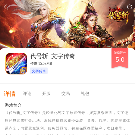
游戏评分
代号斩_文字传奇
5.0
传奇 15.58MB
文字传奇
详情
评论
开服
交易
礼包
游戏简介
《代号斩_文字传奇》是轻量化纯文字放置传奇，摒弃复杂画面，文字还
原经典冰雪打金玩法。离线挂机持续刷怪爆装，异兽、战灵、套装养成体
系齐全；内置累充返利、服务器冠名、包服保区多重福利，次日凌晨 3