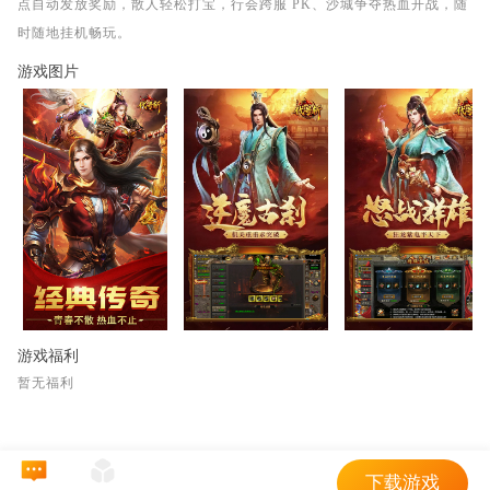
点自动发放奖励，散人轻松打宝，行会跨服 PK、沙城争夺热血开战，随
时随地挂机畅玩。
游戏图片
游戏福利
暂无福利
下载游戏