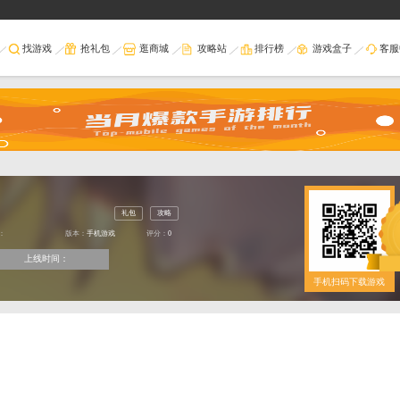
首页
找游戏
抢礼包
逛商
当前位置：
首页
>
游戏库
>
礼包
类型：
版本：
手机游戏
评
上线时间：