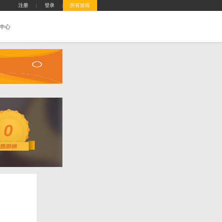
城
攻略站
排行榜
游戏盒子
客服中心
攻略
0
分：
0