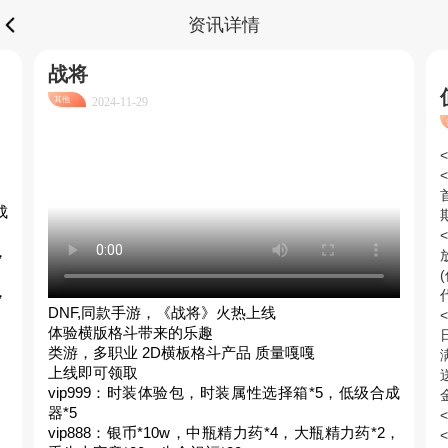
资讯详情
战将
其他
2024-11-29
成
，
，
DNF,同款手游，《战将》火热上线
体验横版格斗带来的乐趣
类游，多职业 2D横板格斗产品 质量嘎嘎
上线即可领取
vip999：时装体验包，时装属性选择箱*5，低级合成
器*5
vip888：银币*10w，中瓶精力药*4，大瓶精力药*2，