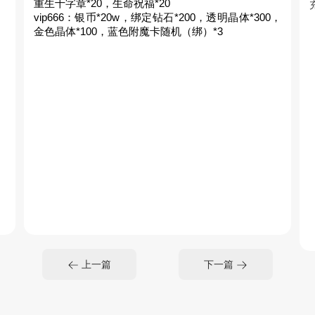
重生十字章*20，生命祝福*20
vip666：银币*20w，绑定钻石*200，透明晶体*300，
金色晶体*100，蓝色附魔卡随机（绑）*3
上一篇
下一篇