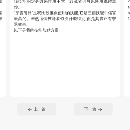
暈
該技能的定身效果作用不大，毁滅者仍可以使用跳躍暈
你。
s
害
“穿雲射日”是我比較推薦使用的技能,它是三個技能中傷害
a
擊
最高的。雖然這個技能看似沒什麼特別,但是其實它有擊
1
退效果。
以下是我的技能加點方案
上一篇
下一篇