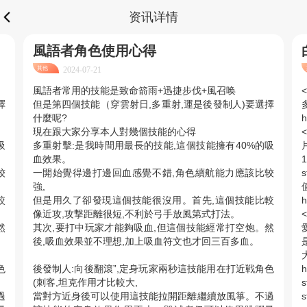
资讯详情
風語者角色使用心得
其他
2024-07-21
風語者常用的技能是致命箭雨+迅捷步伐+風召唤
擇
但是第四個技能（穿雲射日,多重射,運是後發制人)要選擇
什麼呢?
現在跟大家分享本人對幾個技能的心得
<
吸
多重射擊:是我時間用最長的技能,這個技能擁有40%的吸
血效果。
较
一開始覺得邊打邊回血感覺不錯,角色續航能力應該比较
強,
值
較
但是用久了卻發現這個技能很沒用。首先,這個技能比較
像近攻,攻撃距離很短,不利於弓手放風第式打法。
<
然
其次,要打中玩家才能夠吸血,但這個技能經常打空炮。然
愛
後,吸血效果並不理想,加上吸血符文也才回三百多血。
是
色
後發制人:向後翻滾”,定身玩家兩秒這技能用在打近戦角色
(刺客,坦克作用才比較大,
過
當對方近身後可以使用這技能拉開距離繼續放風箏。不過