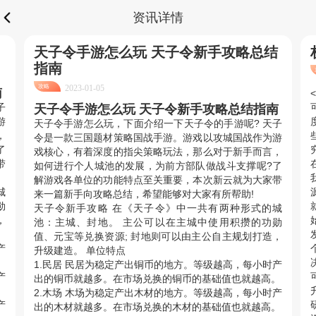
资讯详情
天子令手游怎么玩 天子令新手攻略总结
指南
攻略
2023-01-05
南
子
天子令手游怎么玩 天子令新手攻略总结指南
游
天子令手游怎么玩，下面介绍一下天子令的手游呢? 天子
，
令是一款三国题材策略国战手游。游戏以攻城国战作为游
了
戏核心，有着深度的指尖策略玩法，那么对于新手而言，
带
如何进行个人城池的发展，为前方部队做战斗支撑呢?了
解游戏各单位的功能特点至关重要，本次新云就为大家带
城
来一篇新手向攻略总结，希望能够对大家有所帮助!
勋
天子令新手攻略 在《天子令》中一共有两种形式的城
，
池：主城、封地。 主公可以在主城中使用积攒的功勋
值、元宝等兑换资源; 封地则可以由主公自主规划打造，
产
升级建造。 单位特点
。
1.民居 民居为稳定产出铜币的地方。等级越高，每小时产
产
出的铜币就越多。在市场兑换的铜币的基础值也就越高。
。
2.木场 木场为稳定产出木材的地方。等级越高，每小时产
产
出的木材就越多。在市场兑换的木材的基础值也就越高。