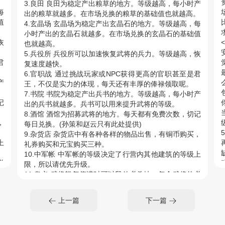
。
3.良田 良田为稳定产出粮草的地方。等级越高，每小时产
每
出的粮草就越多。在市场兑换的粮草的基础值也就越高。
值
4.玄晶场 玄晶场为稳定产出玄晶石的地方。等级越高，每
小时产出的玄晶石就越多。在市场兑换的玄晶石的基础值
恢
也就越高。
5.兵役所 兵役所可以加速恢复武将的兵力。等级越高，恢
君
复速度越快。
6.官职战 通过挑战玩家或NPC获得更高的官职甚至是君
产
王，不仅是实力的体现，每天还有丰厚的俸禄领取呢。
7.书院 书院为稳定产出兵书的地方。等级越高，每小时产
记
出的兵书就越多。兵书可以用来提升武将的等级。
8.酒馆 酒馆为招募武将的地方。每天都有免费次数，切记
，
每日兑换。(孙策和赵云只有此处提供)
9.杂货店 杂货店中有各种各样的物品出售，有铜币购买，
上
礼券购买和元宝购买三种。
10.中军帐 中军帐的等级决定了行营内其他建筑的等级上
必
限，所以请优先升级。
11.奥义 武将怒气值满时可以释放必杀技。每个武将的必
杀技各不相同哦。
主
12.自动 开启自动战斗后，武将将自动释放奥义。
上一篇
下一篇
13.主帅 主帅武将开场能增加500的怒气值，合理设定主
后
帅是很重要的活呢
没
14.体力值 体力值是用来挑战关卡所需要消耗的。下线后