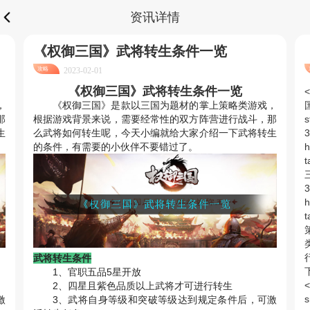
资讯详情
《权御三国》武将转生条件一览
攻略
2023-02-01
《权御三国》武将转生条件一览
<
，
《权御
三国
》是款以三国为题材的掌上
策略
类游戏，
国
那
根据游戏背景来说，需要经常性的双方阵营进行战斗，那
s
生
么武将如何转生呢，今天小编就给大家介绍一下武将转生
的条件，有需要的小伙伴不要错过了。
h
t
三
h
t
策
武将转生条件
1、官职五品5星开放
<
2、四星且紫色品质以上武将才可进行转生
s
激
3、武将自身等级和突破等级达到规定条件后，可激