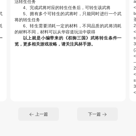
a
活转生任务
<
4、完成武将对应的转生任务后，可转生该武将
b
武
5、拥有多个可转生的武将时，只能同时进行一个武
将的转生任务
2
耗
6、转生需要消耗一定的材料，不同品质的武将消耗
的材料不同，材料可以从华容道玩法中获得
s
一
以上就是小编带来的《权御三国》武将转生条件一
览，更多相关游戏攻略，请关注风林手游。
(
<
2
s
<
s
<
<
上一篇
下一篇
s
绮