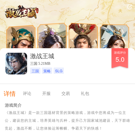
游戏评分
激战王城
5.0
三国 5.21MB
三国
策略
SLG
详情
评论
开服
交易
礼包
游戏简介
《激战王城》是一款三国题材背景的策略游戏，游戏中您将成为一位主
公，建设您的主城，培养英雄与兵种，提升己方国家城池建设，天下群雄
竞起，激战不断，让您体验运筹帷幄、争霸天下的快感！