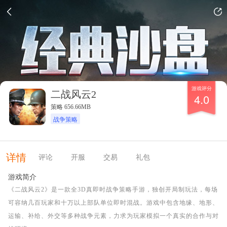
游戏评分
二战风云2
4.0
策略 656.66MB
战争策略
详情
评论
开服
交易
礼包
游戏简介
《二战风云2》是一款全3D真即时战争策略手游，独创开局制玩法，每场
可容纳几百玩家和十万以上部队单位即时混战。游戏中包含地缘、地形、
运输、补给、外交等多种战争元素，力求为玩家模拟一个真实的合作与对