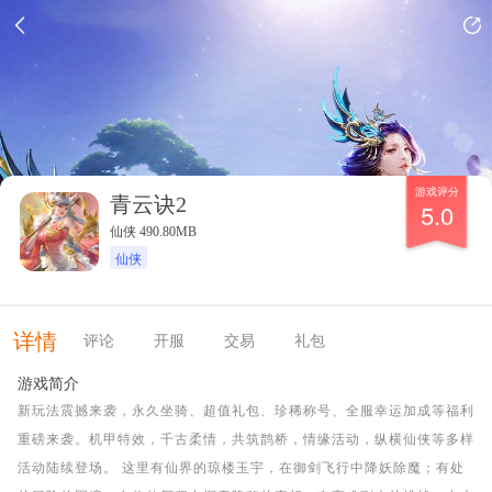
游戏评分
青云诀2
5.0
仙侠 490.80MB
仙侠
详情
评论
开服
交易
礼包
游戏简介
新玩法震撼来袭，永久坐骑、超值礼包、珍稀称号、全服幸运加成等福利
重磅来袭。机甲特效，千古柔情，共筑鹊桥，情缘活动，纵横仙侠等多样
活动陆续登场。 这里有仙界的琼楼玉宇，在御剑飞行中降妖除魔；有处