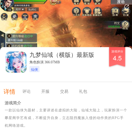
游戏评分
九梦仙域（横版）最新版
4.5
角色扮演 366.07MB
仙侠
详情
评论
开服
交易
礼包
游戏简介
一款以仙侠为题材，主要讲述在虚拟的大陆，仙域大陆上，玩家扮演一个
攀星阁学艺有成，不断提升自身，立志阻挡魔族入侵的动作类的RPG手
机网络游戏。