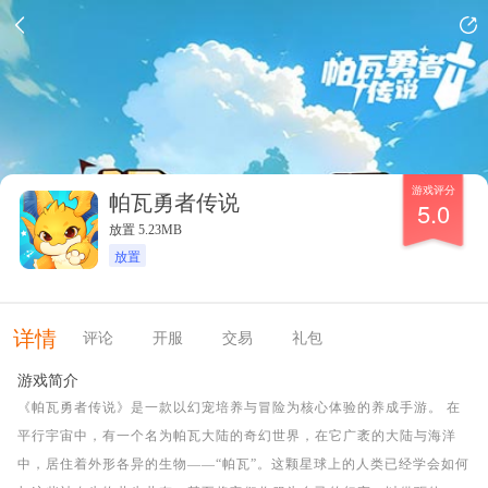
游戏评分
帕瓦勇者传说
5.0
放置 5.23MB
放置
详情
评论
开服
交易
礼包
游戏简介
《帕瓦勇者传说》是一款以幻宠培养与冒险为核心体验的养成手游。 在
平行宇宙中，有一个名为帕瓦大陆的奇幻世界，在它广袤的大陆与海洋
中，居住着外形各异的生物——“帕瓦”。这颗星球上的人类已经学会如何