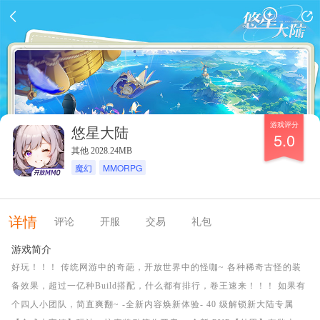
游戏评分
悠星大陆
5.0
其他 2028.24MB
魔幻
MMORPG
详情
评论
开服
交易
礼包
游戏简介
好玩！！！ 传统网游中的奇葩，开放世界中的怪咖~ 各种稀奇古怪的装
备效果，超过一亿种Build搭配，什么都有排行，卷王速来！！！ 如果有
个四人小团队，简直爽翻~ -全新内容焕新体验- 40 级解锁新大陆专属