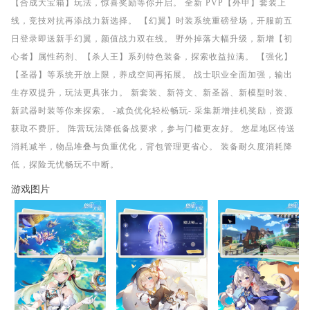
【合成大宝箱】玩法，惊喜奖励等你开启。 全新 PVP【外甲】套装上
线，竞技对抗再添战力新选择。 【幻翼】时装系统重磅登场，开服前五
日登录即送新手幻翼，颜值战力双在线。 野外掉落大幅升级，新增【初
心者】属性药剂、【杀人王】系列特色装备，探索收益拉满。 【强化】
【圣器】等系统开放上限，养成空间再拓展。 战士职业全面加强，输出
生存双提升，玩法更具张力。 新套装、新符文、新圣器、新模型时装、
新武器时装等你来探索。 -减负优化轻松畅玩- 采集新增挂机奖励，资源
获取不费肝。 阵营玩法降低备战要求，参与门槛更友好。 悠星地区传送
消耗减半，物品堆叠与负重优化，背包管理更省心。 装备耐久度消耗降
低，探险无忧畅玩不中断。
游戏图片