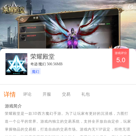
游戏评分
荣耀殿堂
5.0
奇迹/魔幻 500.56MB
魔幻
详情
评论
开服
交易
礼包
游戏简介
荣耀殿堂是一款3D西方魔幻手游。为了让玩家有更好的沉浸感，力图打
造一个公平的世界。游戏内独立的交易系统，支持全开放自由定价，玩家
掌握物品的交易权，打造自由的交易市场。游戏内无VIP设定，拒绝无谓