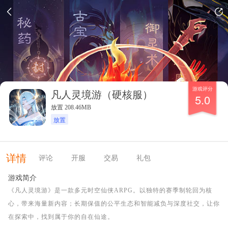
游戏评分
凡人灵境游（硬核服）
5.0
放置 208.46MB
放置
详情
评论
开服
交易
礼包
游戏简介
《凡人灵境游》是一款多元时空仙侠ARPG。以独特的赛季制轮回为核
心，带来海量新内容；长期保值的公平生态和智能减负与深度社交，让你
在探索中，找到属于你的自在仙途。